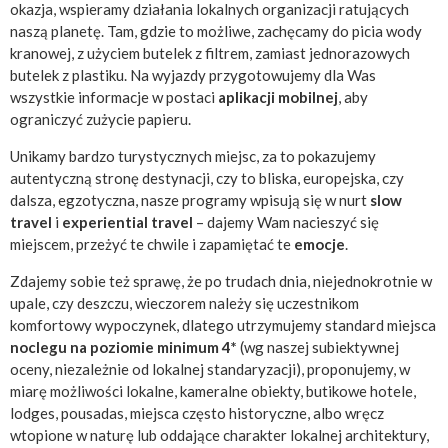
okazja, wspieramy działania lokalnych organizacji ratujących
naszą planetę. Tam, gdzie to możliwe, zachęcamy do picia wody
kranowej, z użyciem butelek z filtrem, zamiast jednorazowych
butelek z plastiku. Na wyjazdy przygotowujemy dla Was
wszystkie informacje w postaci
aplikacji mobilnej
, aby
ograniczyć zużycie papieru.
Unikamy bardzo turystycznych miejsc, za to pokazujemy
autentyczną stronę destynacji, czy to bliska, europejska, czy
dalsza, egzotyczna, nasze programy wpisują się w nurt
slow
travel
i
experiential travel
– dajemy Wam nacieszyć się
miejscem, przeżyć te chwile i zapamiętać te
emocje
.
Zdajemy sobie też sprawę, że po trudach dnia, niejednokrotnie w
upale, czy deszczu, wieczorem należy się uczestnikom
komfortowy wypoczynek, dlatego utrzymujemy standard miejsca
noclegu na poziomie minimum 4*
(wg naszej subiektywnej
oceny, niezależnie od lokalnej standaryzacji), proponujemy, w
miarę możliwości lokalne, kameralne obiekty, butikowe hotele,
lodges, pousadas, miejsca często historyczne, albo wręcz
wtopione w naturę lub oddające charakter lokalnej architektury,