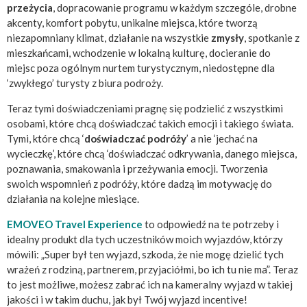
przeżycia
, dopracowanie programu w każdym szczególe, drobne
akcenty, komfort pobytu, unikalne miejsca, które tworzą
niezapomniany klimat, działanie na wszystkie
zmysły
, spotkanie z
mieszkańcami, wchodzenie w lokalną kulturę, docieranie do
miejsc poza ogólnym nurtem turystycznym, niedostępne dla
‘zwykłego’ turysty z biura podroży.
Teraz tymi doświadczeniami pragnę się podzielić z wszystkimi
osobami, które chcą doświadczać takich emocji i takiego świata.
Tymi, które chcą ‘
doświadczać podróży
’ a nie ‘jechać na
wycieczkę’, które chcą ‘doświadczać odkrywania, danego miejsca,
poznawania, smakowania i przeżywania emocji. Tworzenia
swoich wspomnień z podróży, które dadzą im motywację do
działania na kolejne miesiące.
EMOVEO Travel Experience
to odpowiedź na te potrzeby i
idealny produkt dla tych uczestników moich wyjazdów, którzy
mówili: „Super był ten wyjazd, szkoda, że nie mogę dzielić tych
wrażeń z rodziną, partnerem, przyjaciółmi, bo ich tu nie ma”. Teraz
to jest możliwe, możesz zabrać ich na kameralny wyjazd w takiej
jakości i w takim duchu, jak był Twój wyjazd incentive!