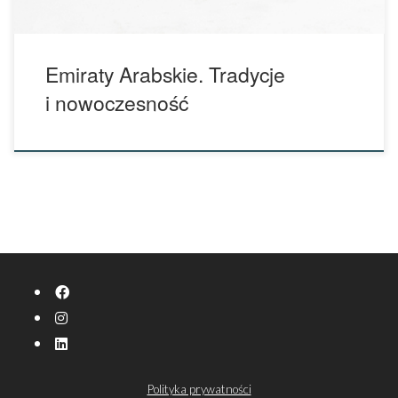
Emiraty Arabskie. Tradycje
i nowoczesność
fab fa-facebook
fab fa-instagram
fab fa-linkedin
Polityka prywatności