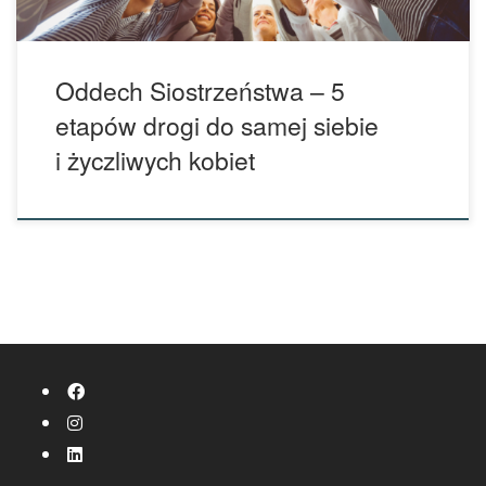
Oddech Siostrzeństwa – 5
etapów drogi do samej siebie
i życzliwych kobiet
fab fa-facebook
fab fa-instagram
fab fa-linkedin