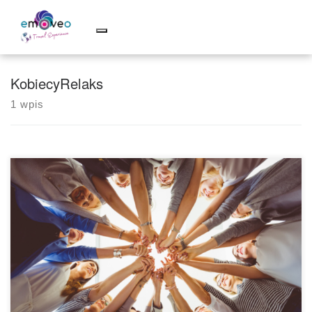
Skip
to
content
KobiecyRelaks
1 wpis
SOPOT (BRAK MIEJSC)