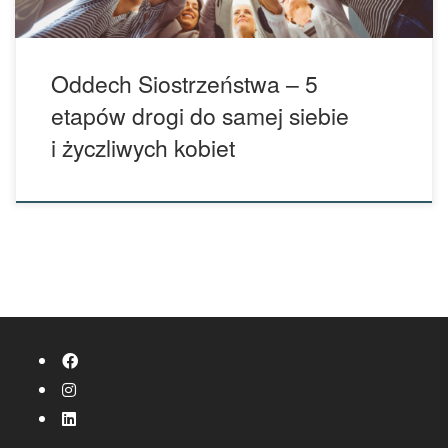
Oddech Siostrzeństwa – 5
etapów drogi do samej siebie
i życzliwych kobiet
fab fa-facebook
fab fa-instagram
fab fa-linkedin