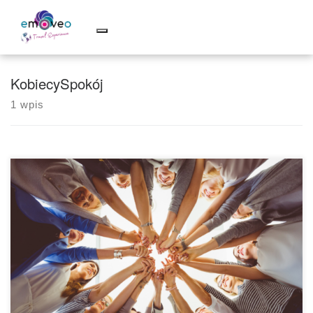
Skip
to
content
KobiecySpokój
1 wpis
SOPOT (BRAK MIEJSC)