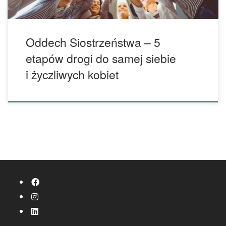
Oddech Siostrzeństwa – 5
etapów drogi do samej siebie
i życzliwych kobiet
fab fa-facebook
fab fa-instagram
fab fa-linkedin