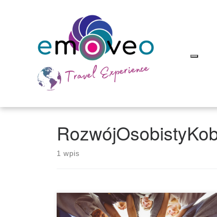
Skip
to
content
RozwójOsobistyKob
1 wpis